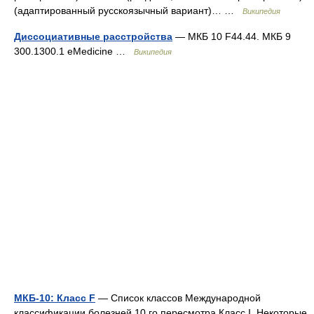
(адаптированный русскоязычный вариант)… …
Википедия
Диссоциативные расстройства
— МКБ 10 F44.44. МКБ 9
300.1300.1 eMedicine …
Википедия
МКБ-10: Класс F
— Список классов Международной
классификации болезней 10 го пересмотра Класс I. Некоторые