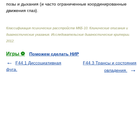
позы и дыхания (и часто ограниченные координированные
движения глаз).
Классификация психических расстройств МКБ-10. Клинические описания и
диагностические указания. Исследовательские диагностические критерии
.
2012
.
Игры ⚽
Поможем сделать НИР
F44.1 Диссоциативная
F44.3 Трансы и состояния
фуга.
овладения.